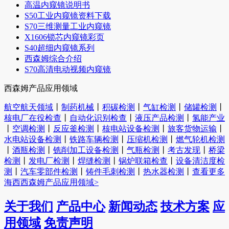
高温内窥镜说明书
S50工业内窥镜资料下载
S70三维测量工业内窥镜
X1606锁芯内窥镜彩页
S40超细内窥镜系列
西森姆综合介绍
S70高清电动视频内窥镜
西森姆产品应用领域
航空航天领域
丨
制药机械
丨
积碳检测
丨
气缸检测
丨
储罐检测
丨
核电厂在役检查
丨
自动化识别检查
丨
液压产品检测
丨
氢能产业
丨
空调检测
丨
反应釜检测
丨
核电站设备检测
丨
旅客货物运输
丨
水电站设备检测
丨
铁路车辆检测
丨
压缩机检测
丨
燃气轮机检测
丨
酒瓶检测
丨
铣削加工设备检测
丨
气瓶检测
丨
考古发现
丨
桥梁
检测
丨
发电厂检测
丨
焊缝检测
丨
锅炉联箱检查
丨
设备清洁度检
测
丨
汽车零部件检测
丨
铸件毛刺检测
丨
热水器检测
丨
查看更多
海西西森姆产品应用领域>
关于我们
产品中心
新闻动态
技术方案
应
用领域
免责声明