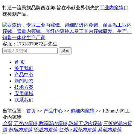
打造一流民族品牌西森姆-旨在奉献业界领先的
工业内窥镜
目
视检测产品。
客服：17318070672罗先生
首 页
关于我们
产品中心
新闻动态
技术方案
应用领域
联系我们
当前位置：
首页
>>
产品中心
>>
超细内窥镜
>> 1.2mm万向工
业内窥镜
全部
工业内窥镜
耐高温内窥镜
防爆工业内窥镜
三维测量内窥
镜
超细内窥镜
管道内窥镜
红外or紫外内窥镜
其他内窥镜