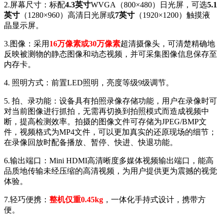
2.屏幕尺寸：标配
4.3英寸
WVGA（800×480）日光屏，可选
5.1
英寸
（1280×960）高清日光屏或
7英寸
（1920×1200）触摸液
晶显示屏。
3.图像：采用
16万像素或30万像素
超清摄像头，可清楚精确地
反映被测物的静态图像和动态视频，并可采集图像信息保存至
内存卡。
4. 照明方式：前置LED照明，亮度等级9级调节。
5. 拍、录功能：设备具有拍照录像存储功能，用户在录像时可
对当前图像进行抓拍，无需再切换到拍照模式而造成视频中
断，提高检测效率。拍摄的图像文件可存储为JPEG/BMP文
件，视频格式为MP4文件，可以更加真实的还原现场的细节；
在录像回放时配备播放、暂停、快进、快退功能。
6.输出端口：Mini HDMI高清晰度多媒体视频输出端口，能高
品质地传输未经压缩的高清视频，为用户提供更为震撼的视觉
体验。
7.轻巧便携：
整机仅重0.45kg
，一体化手持式设计，携带方
便。