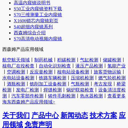
高温内窥镜说明书
S50工业内窥镜资料下载
S70三维测量工业内窥镜
X1606锁芯内窥镜彩页
S40超细内窥镜系列
西森姆综合介绍
S70高清电动视频内窥镜
西森姆产品应用领域
航空航天领域
丨
制药机械
丨
积碳检测
丨
气缸检测
丨
储罐检测
丨
核电厂在役检查
丨
自动化识别检查
丨
液压产品检测
丨
氢能产业
丨
空调检测
丨
反应釜检测
丨
核电站设备检测
丨
旅客货物运输
丨
水电站设备检测
丨
铁路车辆检测
丨
压缩机检测
丨
燃气轮机检测
丨
酒瓶检测
丨
铣削加工设备检测
丨
气瓶检测
丨
考古发现
丨
桥梁
检测
丨
发电厂检测
丨
焊缝检测
丨
锅炉联箱检查
丨
设备清洁度检
测
丨
汽车零部件检测
丨
铸件毛刺检测
丨
热水器检测
丨
查看更多
海东西森姆产品应用领域>
关于我们
产品中心
新闻动态
技术方案
应
用领域
免责声明