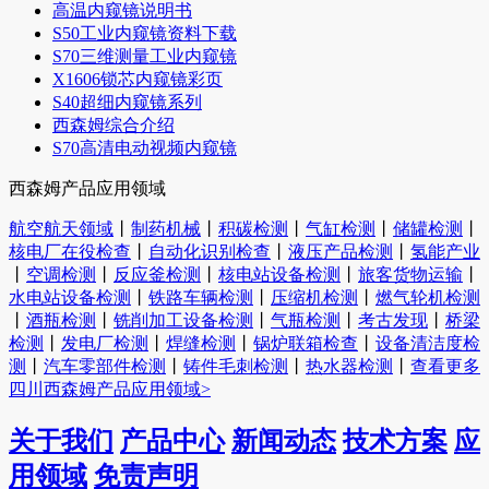
高温内窥镜说明书
S50工业内窥镜资料下载
S70三维测量工业内窥镜
X1606锁芯内窥镜彩页
S40超细内窥镜系列
西森姆综合介绍
S70高清电动视频内窥镜
西森姆产品应用领域
航空航天领域
丨
制药机械
丨
积碳检测
丨
气缸检测
丨
储罐检测
丨
核电厂在役检查
丨
自动化识别检查
丨
液压产品检测
丨
氢能产业
丨
空调检测
丨
反应釜检测
丨
核电站设备检测
丨
旅客货物运输
丨
水电站设备检测
丨
铁路车辆检测
丨
压缩机检测
丨
燃气轮机检测
丨
酒瓶检测
丨
铣削加工设备检测
丨
气瓶检测
丨
考古发现
丨
桥梁
检测
丨
发电厂检测
丨
焊缝检测
丨
锅炉联箱检查
丨
设备清洁度检
测
丨
汽车零部件检测
丨
铸件毛刺检测
丨
热水器检测
丨
查看更多
四川西森姆产品应用领域>
关于我们
产品中心
新闻动态
技术方案
应
用领域
免责声明