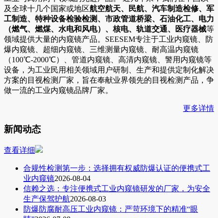
及全球十几个国家或地区
航空航天、民航、汽车制造检修、军
工制造、特种设备检验检测、市政管道桥梁、石油化工、电力
（燃气、燃煤、水电和风电）、核电、轨道交通、医疗器械
等
领域提供大量的内窥镜产品。SEESEM专注于工业内窥镜、防
爆内窥镜、超细内窥镜、三维测量内窥镜、耐高温内窥镜
（100℃-2000℃）、管道内窥镜、高清内窥镜、警用内窥镜等
设备，为工业民用相关领域用户研制、生产和提供定制化解决
方案的目视检测厂家，旨在奉献业界领先的目视检测产品，争
做一流的工业内窥镜品牌厂家。
更多详情
新闻动态
查看详细
合规性检测第一步：选择拥有权威防爆认证的便携式工
业内窥镜
2026-08-04
信赖之选：专注便携式工业内窥镜研发的厂家，为安全
生产保驾护航
2026-08-03
防爆防腐耐高压工业内窥镜：严苛环境下的精准“眼